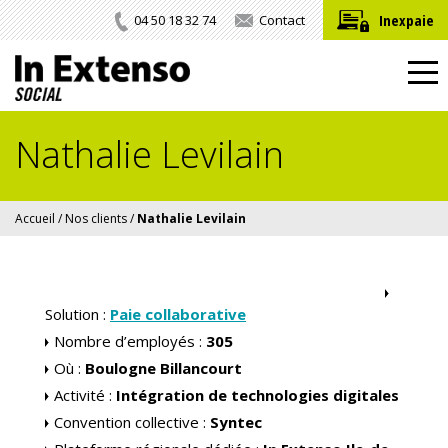
Inexpaie
04 50 18 32 74
Contact
Nathalie Levilain
Accueil
/
Nos clients
/
Nathalie Levilain
Solution :
Paie collaborative
Nombre d’employés :
305
Où :
Boulogne Billancourt
Activité :
Intégration de technologies digitales
Convention collective :
Syntec