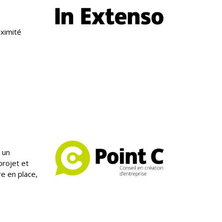
ximité
 un
projet et
e en place,