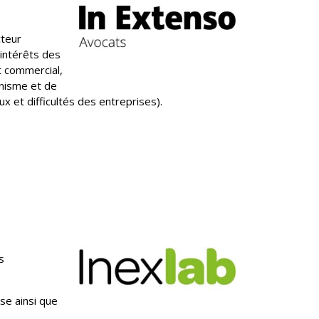
cteur
 intérêts des
t commercial,
banisme et de
ux et difficultés des entreprises).
s
se ainsi que