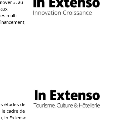
nnover », au
 aux
es multi-
 financement,
des études de
 le cadre de
u, In Extenso