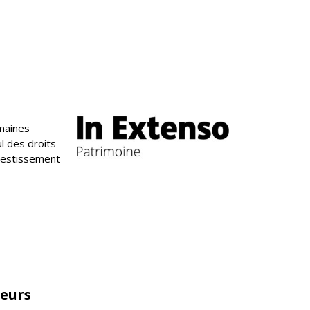
omaines
ul des droits
nvestissement
leurs