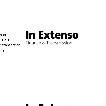
n et
e 1 à 100
e transaction,
 la