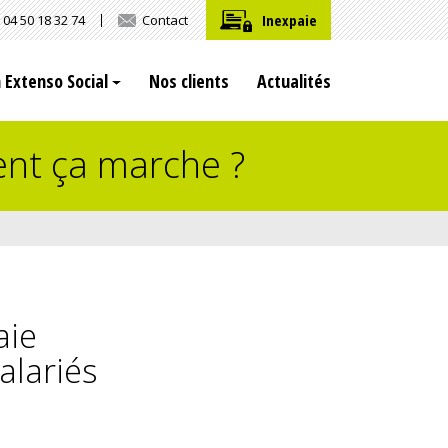
Inexpaie
04 50 18 32 74
Contact
n Extenso Social
Nos clients
Actualités
ent ça marche ?
aie
alariés